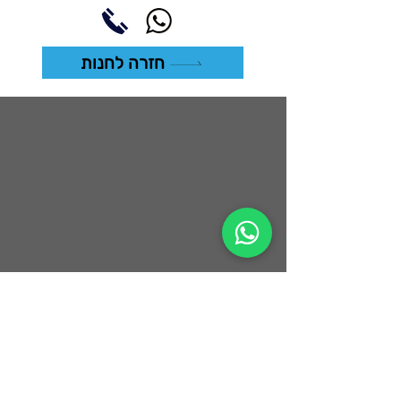
חזרה לחנות
climbingclubroca@gmail.com
קיבוץ אפיקים, עמק הירדן