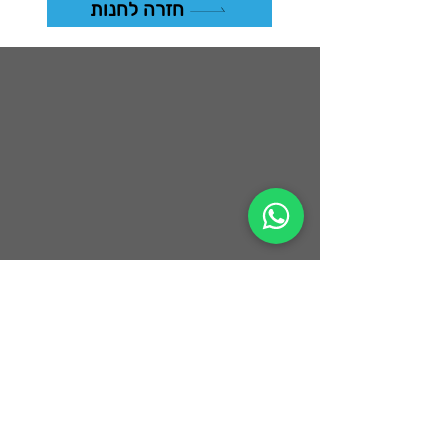
חזרה לחנות
climbingclubroca@gmail.com
קיבוץ אפיקים, עמק הירדן
שעות הפתיחה שלנו:
א'-ה' 21:30-14:00